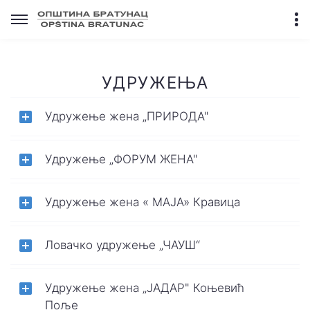
УДРУЖЕЊА
Удружење жена „ПРИРОДА"
Удружење „ФОРУМ ЖЕНА"
Удружење жена « МАЈА» Кравица
Ловачко удружење „ЧАУШ“
Удружење жена „ЈАДАР" Коњевић
Поље