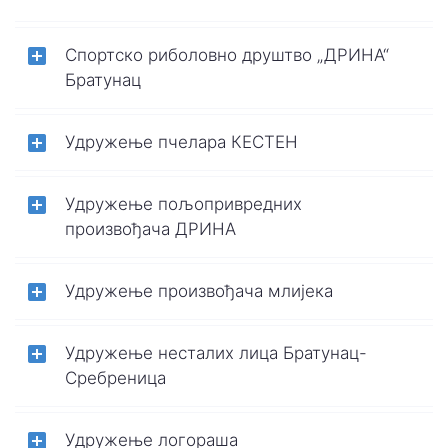
Спортско риболовно друштво „ДРИНА“
Братунац
Удружење пчелара КЕСТЕН
Удружење пољопривредних
произвођача ДРИНА
Удружење произвођача млијека
Удружење несталих лица Братунац-
Сребреница
Удружење логораша