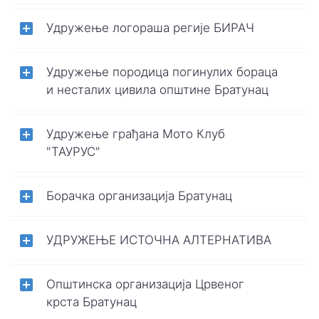
Удружење логораша регије БИРАЧ
Удружење породица погинулих бораца
и несталих цивила општине Братунац
Удружење грађана Мото Клуб
"ТАУРУС"
Борачка организација Братунац
УДРУЖЕЊЕ ИСТОЧНА АЛТЕРНАТИВА
Општинска организација Црвеног
крста Братунац