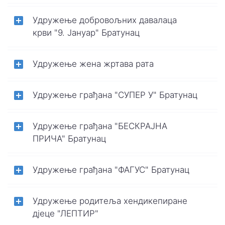
Удружење добровољних давалаца
крви "9. Јануар" Братунац
Удружење жена жртава рата
Удружење грађана "СУПЕР У" Братунац
Удружење грађана "БЕСКРАЈНА
ПРИЧА" Братунац
Удружење грађана "ФАГУС" Братунац
Удружење родитеља хендикепиране
дјеце "ЛЕПТИР"