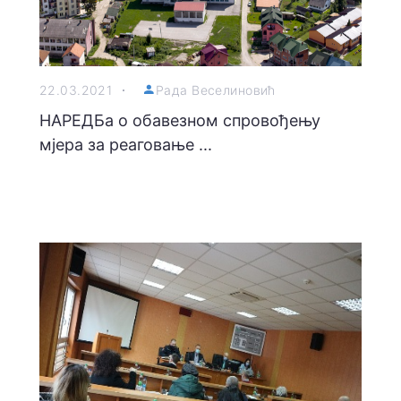
22.03.2021
Рада Веселиновић
НАРЕДБа о обавезном спровођењу
мјера за реаговање ...