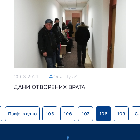
10.03.2021
Оља Чучић
ДАНИ ОТВОРЕНИХ ВРАТА
Пријетходно
105
106
107
108
109
С