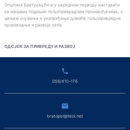
Општина Братунац ће и у наредном периоду наставити
са мјерама подршке пољопривредним произвођачима, с
циљем очувања и унапређења домаће пољопривредне
производње и развоја села.
ОДСЈЕК ЗА ПРИВРЕДУ И РАЗВОЈ
056/410-176
bratopst@teol.net