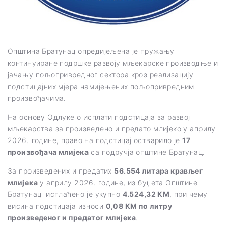
Општина Братунац опредијељена је пружању
континуиране подршке развоју мљекарске производње и
јачању пољопривредног сектора кроз реализацију
подстицајних мјера намијењених пољопривредним
произвођачима.
На основу Одлуке о исплати подстицаја за развој
мљекарства за произведено и предато млијеко у априлу
2026. године, право на подстицај остварило је
17
произвођача млијека
са подручја општине Братунац.
За произведених и предатих
56.554 литара крављег
млијека
у априлу 2026. године, из буџета Општине
Братунац исплаћено је укупно
4.524,32 КМ
, при чему
висина подстицаја износи
0,08 КМ по литру
произведеног и предатог млијека
.