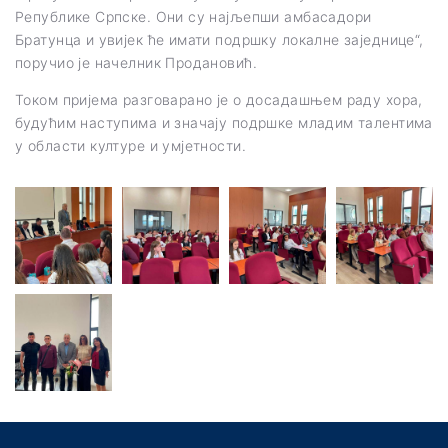
Републике Српске. Они су најљепши амбасадори
Братунца и увијек ће имати подршку локалне заједнице“,
поручио је начелник Продановић.
Током пријема разговарано је о досадашњем раду хора,
будућим наступима и значају подршке младим талентима
у области културе и умјетности.