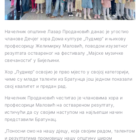
Начелник општине Лазар Продановић данас је угостио
чланове Дечјег хора Дома културе „Лудмер“ и њихову
професорицу Желимирку Маловић, поводом изузетног
резултата оствареног на фестивалу „Мајске музичке
свечаности“ у Бијељини.
Хор „Лудмер“ освојио је прво мјесто у својој категорији,
чиме су млади таленти из Братунца још једном показали
свој квалитет и предан рад.
Начелник Продановић честитао је члановима хора и
професорици Маловић на оствареном резултату,
истичући да су својим наступом на најљепши начин
представили Братунац.
„Поносни смо на нашу дјецу, која својим радом, талентом
и резултатима промовишу нашу општину широм