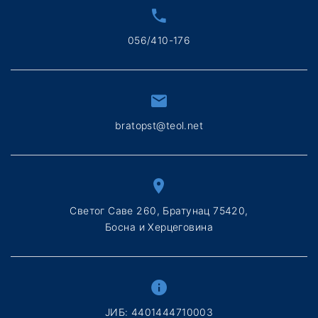
056/410-176
bratopst@teol.net
Светог Саве 260, Братунац 75420,
Босна и Херцеговина
ЈИБ: 4401444710003