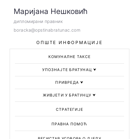
Маријана Нешковић
дипломирани правник
boracka@opstinabratunac.com
ОПШТЕ ИНФОРМАЦИЈЕ
КОМУНАЛНЕ ТАКСЕ
УПОЗНАЈТЕ БРАТУНАЦ
⮟
ПРИВРЕДА
⮟
ЖИВЈЕТИ У БРАТУНЦУ
⮟
СТРАТЕГИЈЕ
ПРАВНА ПОМОЋ
РЕГИСТАР УГОВОРА О ДЈЕЛУ