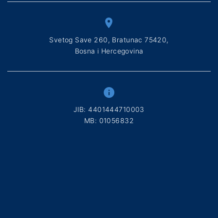
Svetog Save 260, Bratunac 75420,
Bosna i Hercegovina
ЈIB: 4401444710003
МB: 01056832