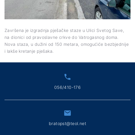
Završena je izgradnja pješačke staze u Ulici Svetog Save,
na dionici od pravoslavne crkve do Vatrogasnog doma.
Nova staza, u dužini od 150 metara, omogućiće bezbjednije
i lakše kretanje pješaka.
056/410-176
bratopst@teol.net